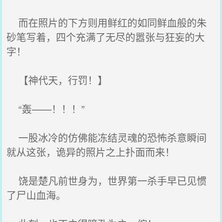
而在照片的下方则用鲜红的如同鲜血般的朱
砂笔写着，四个充满了无尽的嚣张与狂妄的大
字！
【神代天，行罚！】
“轰——！！！”
一股冰冷的仿佛能冻结灵魂的恐怖杀意瞬间
就从这张，诡异的照片之上扑面而来！
饶是楚凡前世身为，世界第一杀手早已见惯
了尸山血海。