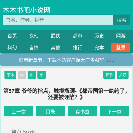
木木书吧小说网
搜索
首页
玄幻
武侠
都市
历史
网游
科幻
言情
其他
排行
完本
登录
追看新章节，下载本站客户端无广告APP
↓↓↓
字体
大
中
小
换手
关灯
第57章 爷爷的指点，触摸瓶颈-《都帝国第一纨绔了，
还要被诬陷？》
上一章
目录
存书签
下一章
第(1/3)页