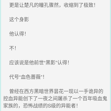
更是让楚凡的瞳孔骤然，收缩到了极致！
这个身影
他认得！
不！
应该说是他前世“黑影”认得！
代号“血色蔷薇”！
曾经在西方黑暗世界昙花一现以一手诡异的
控血异能创下了一夜之间屠杀了一个百年吸血鬼
家族的，恐怖战绩的S级的异能者！