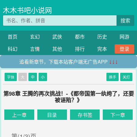
木木书吧小说网
搜索
首页
玄幻
武侠
都市
历史
网游
科幻
言情
其他
排行
完本
登录
追看新章节，下载本站客户端无广告APP
↓↓↓
字体
大
中
小
换手
关灯
第98章 王腾的再次挑战！-《都帝国第一纨绔了，还要
被诬陷？》
上一章
目录
存书签
下一章
第(1/3)页