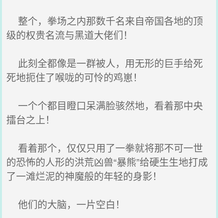
整个，拳场之内那数千名来自帝国各地的顶
级的权贵名流与黑道大佬们！
此刻全都像是一群被人，用无形的巨手给死
死地扼住了喉咙的可怜的鸡崽！
一个个都目瞪口呆满脸骇然地，看着那中央
擂台之上！
看着那个，仅仅只用了一拳就将那不可一世
的恐怖的人形的洪荒凶兽“暴熊”给硬生生地打成
了一滩烂泥的神魔般的年轻的身影！
他们的大脑，一片空白！