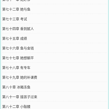
第七十二章 她与鱼
第七十三章 考试
第七十四章 香到腻人
第七十五章 成绩
第七十六章 鱼与金钱
第七十七章 她想躺平
第七十八章 有专车
第七十九章 她的补课费
第八十章 冰箱冻鱼
第八十一章 接孩子过来
第八十二章 小骷髅