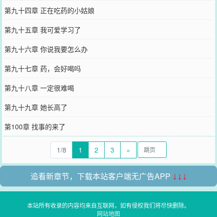
第九十四章 正在吃药的小姑娘
第九十五章 我可爱学习了
第九十六章 你说我要怎么办
第九十七章 药，会好喝吗
第九十八章 一定很难喝
第九十九章 她长高了
第100章 找事的来了
1/8
1
2
3
»
追看新章节，下载本站客户端无广告APP
↓↓↓
本站所有收录的内容均来自互联网，如有侵权我们将尽快删除。
网站地图