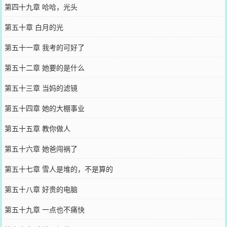
第四十九章 哈哈，光头
第五十章 白月的光
第五十一章 我考的可好了
第五十二章 她要的是什么
第五十三章 当妈的滤镜
第五十四章 她的大棚事业
第五十五章 教你做人
第五十六章 她爸闯祸了
第五十七章 雪人是堆的，不是算的
第五十八章 好贵的电脑
第五十九章 一点也不痛快