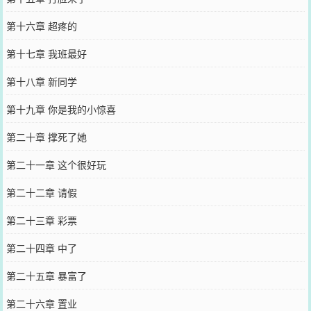
第十六章 超疼的
第十七章 我班最好
第十八章 新同学
第十九章 你是我的小惊喜
第二十章 撑死了她
第二十一章 这个很好玩
第二十二章 请假
第二十三章 彩票
第二十四章 中了
第二十五章 暴富了
第二十六章 置业