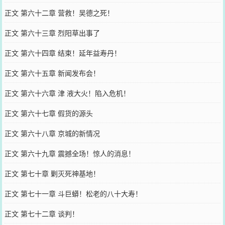
正文 第六十二章 营救！吴德之死！
正文 第六十三章 烈阳草出事了
正文 第六十四章 结束！延年益寿丹！
正文 第六十五章 新闻发布会！
正文 第六十六章 津 液大火！陷入危机！
正文 第六十七章 假货的源头
正文 第六十八章 京城的新情况
正文 第六十九章 震撼全场！惊人的消息！
正文 第七十章 剿灭死神基地！
正文 第七十一章 斗巨蟒！松老的八十大寿！
正文 第七十二章 谈判！