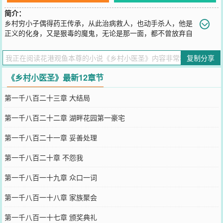
简介：
乡村穷小子偶得药王传承，从此治病救人，也动手杀人，他是
正义的化身，又是狠毒的魔鬼，无论是那一面，都不曾放弃自
己最终所坚守的底线。
您要是觉得《
乡村小医圣
》还不错的话请不要忘记向您QQ群和微博微
复制分享
信里的朋友推荐哦！
《乡村小医圣》最新12章节
第一千八百二十三章 大结局
第一千八百二十二章 湖畔花园第一豪宅
第一千八百二十一章 妥善处理
第一千八百二十章 不怨我
第一千八百一十九章 众口一词
第一千八百一十八章 家族聚会
第一千八百一十七章 颁奖典礼