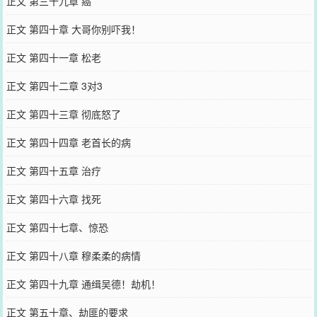
正文 第三十九章 癌
正文 第四十章 大哥你别吓我！
正文 第四十一章 松老
正文 第四十二章 3对3
正文 第四十三章 彻底怒了
正文 第四十四章 老首长的病
正文 第四十五章 治疗
正文 第四十六章 找死
正文 第四十七章、惊恐
正文 第四十八章 穆柔柔的病情
正文 第四十九章 通缉吴德！劫机！
正文 第五十章、劫匪的要求