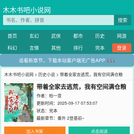
木木书吧小说网
搜索
首页
玄幻
武侠
都市
历史
网游
科幻
言情
其他
排行
完本
登录
追看新章节，下载本站客户端无广告APP
↓↓↓
木木书吧小说网
>
历史小说
> 带着全家去逃荒，我有空间满仓粮
带着全家去逃荒，我有空间满仓粮
作者：
柏一意
更新时间：2025-09-17 07:53:07
状态：完本
最新章节：
番外 2登基前~
加入书架
点击阅读