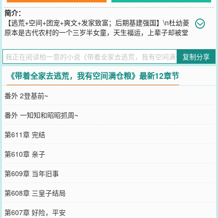
简介：
【逃荒+空间+团宠+爽文+发家致富；后期基建强国】\n杜幼菱
原本是古代农村的一个三岁半女童，天生福运，上辈子却被堂
姐窃取气运害的惨死。\n这一世，她带着满级系统回来了！\n开篇旱
灾带着全家去逃荒。\n不管是旱灾、蝗灾还是雪灾……她福运小农女
复制分享
都不怕！\n别人逃荒路上缺衣少食，杜幼菱却身怀满级系统自带空间
福运满满。\n今天从地里挖出山药，明天树林里跑出一只野兔，后天
《带着全家去逃荒，我有空间满仓粮》最新12章节
还有一只大野猪……\n远来京城，一切重头开始，她指导家人做美
食，赚钱供五个哥哥读书。\n最后大哥成了将军，二哥考中了状元，
番外 2登基前~
三哥成了皇商，四哥娶了公主，五哥开的食铺名满大历朝。\n五个哥
哥将他宠上了天，她成了大历朝最让人嫉妒的女郎，连公主都羡慕得
番外 一知知和昭昭抓周~
要死。\n等等……这位郎艳独绝的太子殿下，你要干什么？！
您要是觉得《
带着全家去逃荒，我有空间满仓粮
》还不错的话请不要
第611章 完结
忘记向您QQ群和微博微信里的朋友推荐哦！
第610章 亲子
第609章 当年旧事
第608章 三皇子结局
第607章 好险，平安