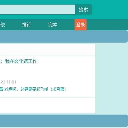
搜索
其他
排行
完本
登录
83：我在文化馆工作
3:11:01
0章 老鹰啊，总算是要起飞喽（求月票）