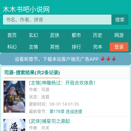
木木书吧小说网
搜索
首页
玄幻
武侠
都市
历史
网游
科幻
言情
其他
排行
完本
登录
↓↓↓
追看新章节，下载本站客户端无广告APP
司源-搜索结果(共2条记录)
[言情]神雕杨过：开局合欢体质！
作者：
司源
状态：连载
更新时间：06-01 14:01:35
最新章节：
第178章 连战连捷
[武侠]捕星司之源起
作者：
月关