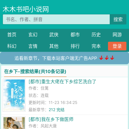
木木书吧小说网
搜索
首页
玄幻
武侠
都市
历史
网游
科幻
言情
其他
排行
完本
登录
↓↓↓
追看新章节，下载本站客户端无广告APP
在乡下-搜索结果(共10条记录)
[都市]重生大佬在下乡综艺洗白了
作者：
住篱
状态：连载
更新时间：11-23 16:34:25
最新章节：
212 完结
[都市]我在乡下做医师
作者：
风起大唐