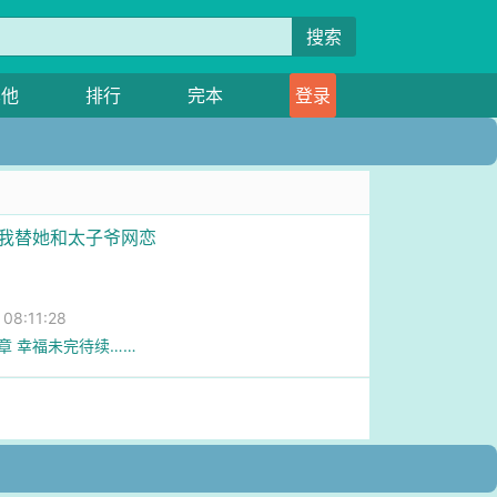
搜索
其他
排行
完本
登录
雇我替她和太子爷网恋
8:11:28
8章 幸福未完待续……