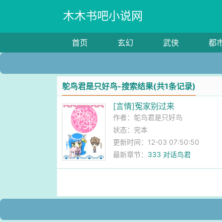
木木书吧小说网
首页
玄幻
武侠
都
鸵鸟君是只好鸟-搜索结果(共1条记录)
[言情]冤家别过来
作者：
鸵鸟君是只好鸟
状态：完本
更新时间：12-03 07:50:50
最新章节：
333 对话鸟君